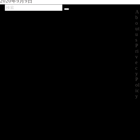
2020年9月9日
A
最新記事
b
o
ut
u
s
P
ri
v
e
c
y
P
ol
ic
y
©