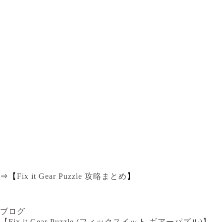
⇒【
Fix it Gear Puzzle 攻略まとめ
】
ブログ
【Fix it Gear Puzzle (フィックスイット ギアーパズル)】