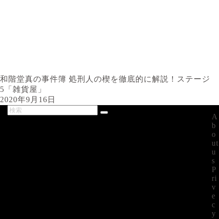
和階堂真の事件簿 処刑人の楔を徹底的に解説！ステージ
5「雑貨屋」
2020年9月16日
A
最新記事
b
o
ut
u
s
P
ri
v
e
c
y