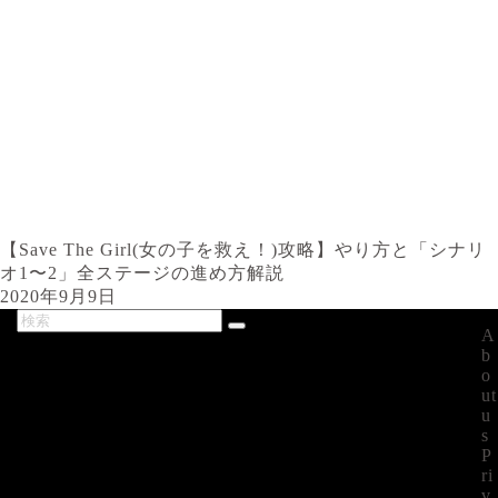
【Save The Girl(女の子を救え！)攻略】やり方と「シナリ
オ1〜2」全ステージの進め方解説
2020年9月9日
A
最新記事
b
o
ut
u
s
P
ri
v