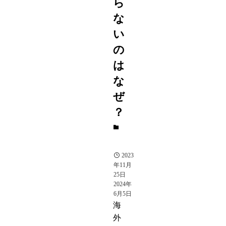
ら
な
い
の
は
な
ぜ
？
コ
ラ
ム
2023
年11月
25日
2024年
6月5日
海
外