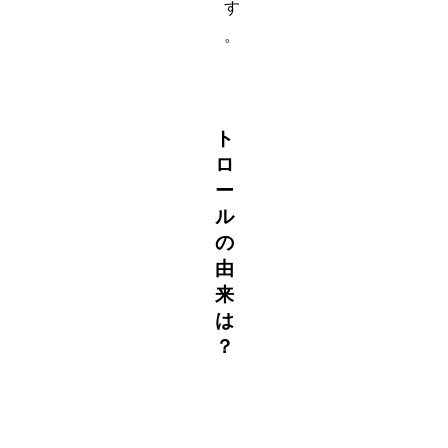
す
。
ト
ロ
ー
ル
の
由
来
は
？