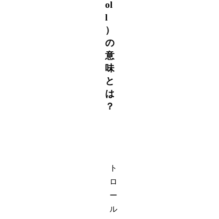
ol
l
）
の
意
味
と
は
？
ト
ロ
ー
ル