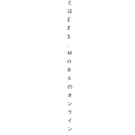
と
は
F
P
S
、
M
O
B
A
の
オ
ン
ラ
イ
ン