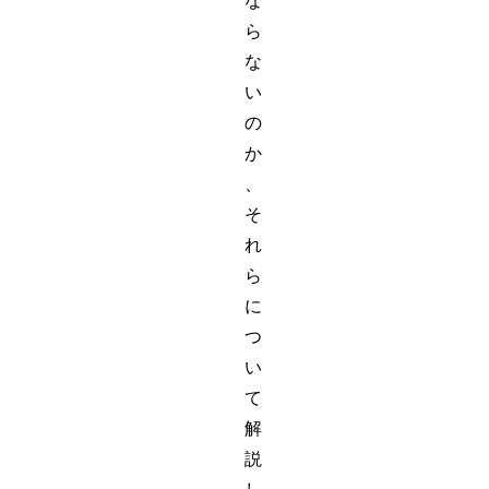
な
ら
な
い
の
か
、
そ
れ
ら
に
つ
い
て
解
説