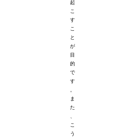
起
こ
す
こ
と
が
目
的
で
す
。
ま
た
、
こ
う