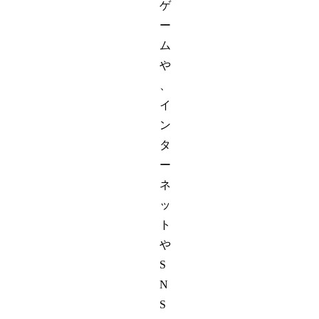
ゲ
ー
ム
や
、
イ
ン
タ
ー
ネ
ッ
ト
や
S
N
S