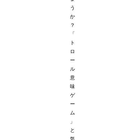
う
か
？
「
ト
ロ
ー
ル
意
味
ゲ
ー
ム
」
と
気