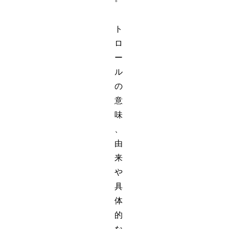
ト
ロ
ー
ル
の
意
味
、
由
来
や
具
体
的