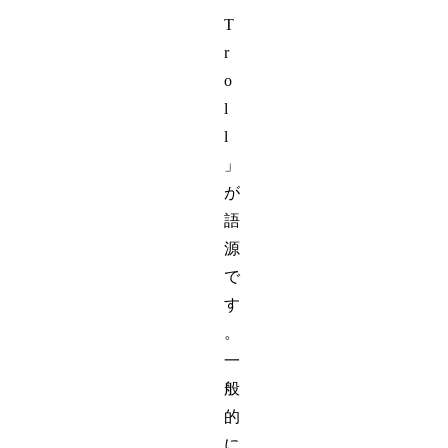
T
r
o
l
l
」
が
語
源
で
す
。
一
般
的
に