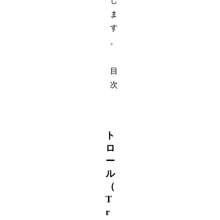
し
ま
す
。
目
次
ト
ロ
ー
ル
（
T
r