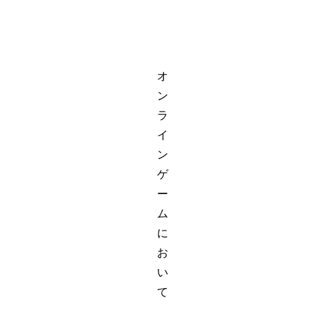
オ
ン
ラ
イ
ン
ゲ
ー
ム
に
お
い
て
、