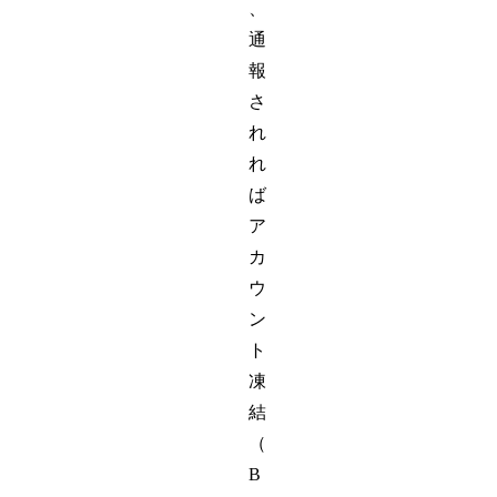
、
通
報
さ
れ
れ
ば
ア
カ
ウ
ン
ト
凍
結
（
B