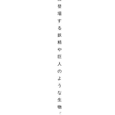
登
場
す
る
妖
精
や
巨
人
の
よ
う
な
生
物
「