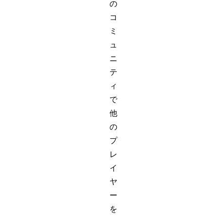
の
コ
ミ
ュ
ニ
テ
ィ
で
他
の
プ
レ
イ
ヤ
ー
を