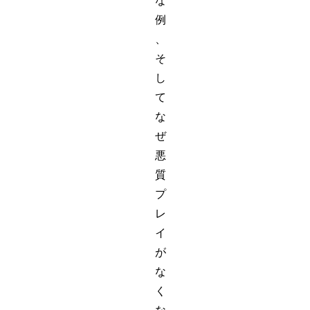
な
例
、
そ
し
て
な
ぜ
悪
質
プ
レ
イ
が
な
く