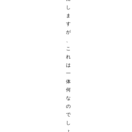
し
ま
す
が
、
こ
れ
は
一
体
何
な
の
で
し
ょ