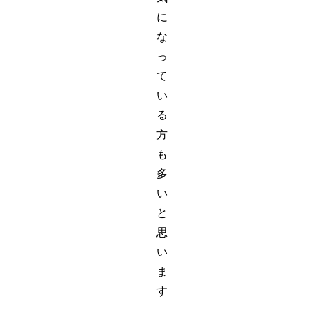
に
な
っ
て
い
る
方
も
多
い
と
思
い
ま
す
。