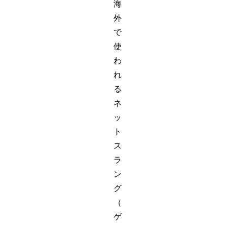
海
外
で
使
わ
れ
る
ネ
ッ
ト
ス
ラ
ン
グ
（
ゲ