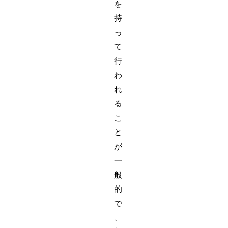
を
持
っ
て
行
わ
れ
る
こ
と
が
一
般
的
で
、