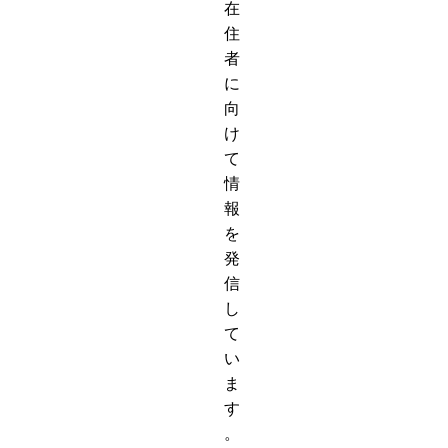
在
住
者
に
向
け
て
情
報
を
発
信
し
て
い
ま
す
。