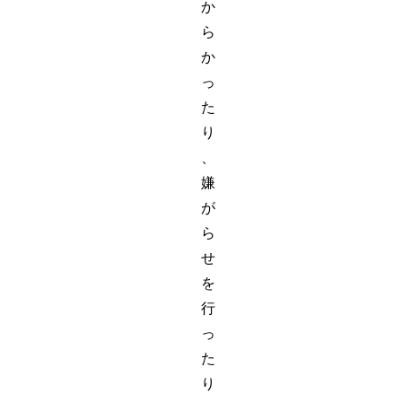
か
ら
か
っ
た
り
、
嫌
が
ら
せ
を
行
っ
た
り