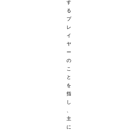
す
る
プ
レ
イ
ヤ
ー
の
こ
と
を
指
し
、
主
に