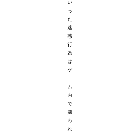
い
っ
た
迷
惑
行
為
は
ゲ
ー
ム
内
で
嫌
わ
れ