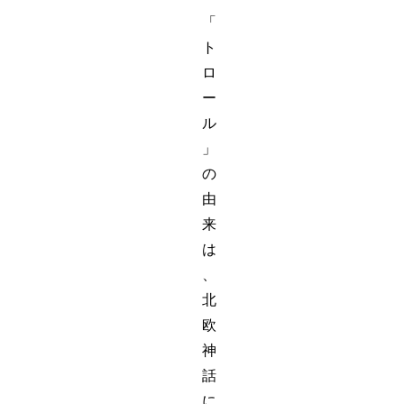
「
ト
ロ
ー
ル
」
の
由
来
は
、
北
欧
神
話
に