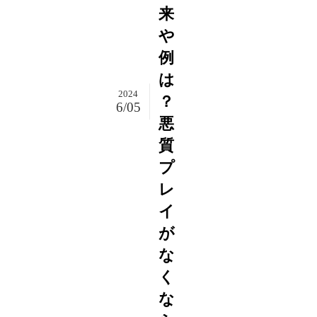
来
や
例
は
2024
？
6/05
悪
質
プ
レ
イ
が
な
く
な