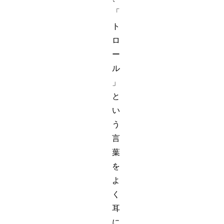
「
ト
ロ
ー
ル
」
と
い
う
言
葉
を
よ
く
耳
に