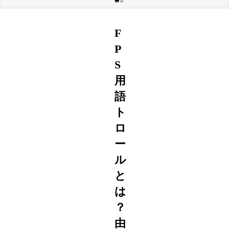
ホーム
コラム
F
P
S
用
語
ト
ロ
ー
ル
と
は
？
由