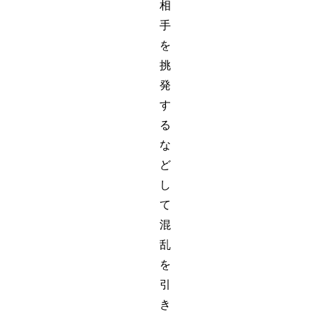
相
手
を
挑
発
す
る
な
ど
し
て
混
乱
を
引
き