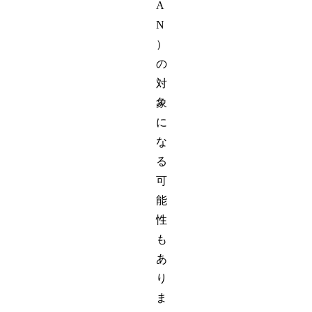
A
N
）
の
対
象
に
な
る
可
能
性
も
あ
り
ま