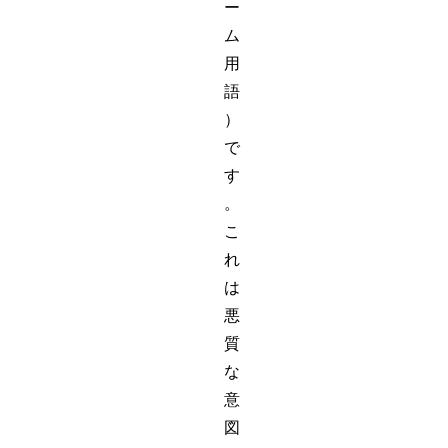
ー
ム
用
語
）
で
す
。
こ
れ
は
悪
質
な
意
図