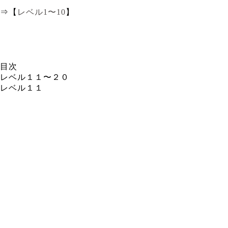
⇒【
レベル1〜10
】
目次
レベル１１〜２０
レベル１１