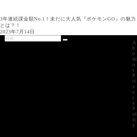
3年連続課金額No.1！未だに大人気『ポケモンGO』の魅力
とは？！
2023年7月14日
A
最新記事
b
o
ut
u
s
P
ri
v
e
c
y
P
ol
ic
y
©