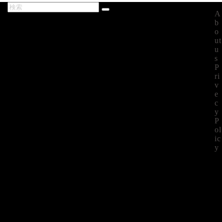
A
最新記事
b
o
ut
u
s
P
ri
v
e
c
y
P
ol
ic
y
©