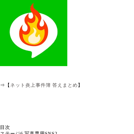
⇒【
ネット炎上事件簿 答えまとめ
】
目次
ステージ6 写真専用SNS2