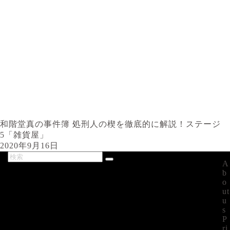
和階堂真の事件簿 処刑人の楔を徹底的に解説！ステージ
5「雑貨屋」
2020年9月16日
A
最新記事
b
o
ut
u
s
P
ri