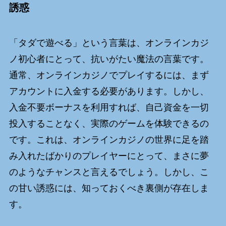
誘惑
「タダで遊べる」という言葉は、オンラインカジ
ノ初心者にとって、抗いがたい魔法の言葉です。
通常、オンラインカジノでプレイするには、まず
アカウントに入金する必要があります。しかし、
入金不要ボーナスを利用すれば、自己資金を一切
投入することなく、実際のゲームを体験できるの
です。これは、オンラインカジノの世界に足を踏
み入れたばかりのプレイヤーにとって、まさに夢
のようなチャンスと言えるでしょう。しかし、こ
の甘い誘惑には、知っておくべき裏側が存在しま
す。