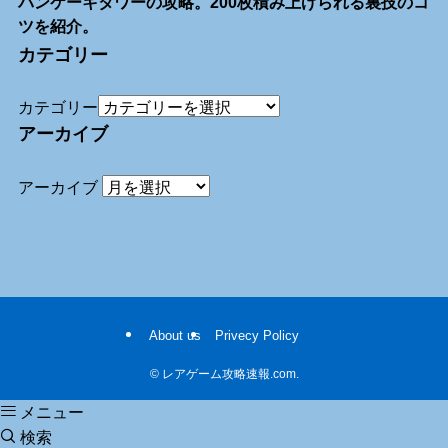
パンケーキタワーの攻略。200枚積み上げられる裏技のコ
ツを紹介。
カテゴリー
カテゴリー
アーカイブ
アーカイブ
About us
Privecy Policy
©
レアゲーム攻略速報.com.
メニュー
検索