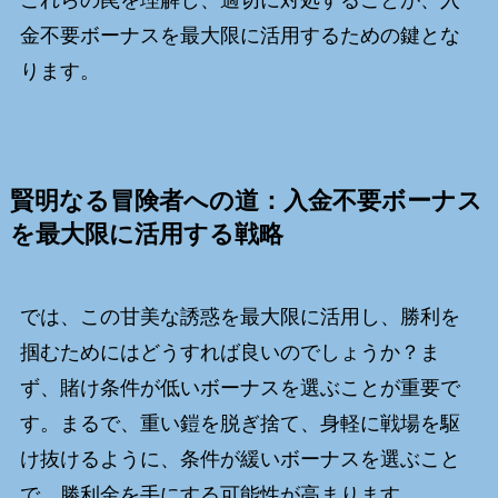
金不要ボーナスを最大限に活用するための鍵とな
ります。
賢明なる冒険者への道：入金不要ボーナス
を最大限に活用する戦略
では、この甘美な誘惑を最大限に活用し、勝利を
掴むためにはどうすれば良いのでしょうか？ま
ず、賭け条件が低いボーナスを選ぶことが重要で
す。まるで、重い鎧を脱ぎ捨て、身軽に戦場を駆
け抜けるように、条件が緩いボーナスを選ぶこと
で、勝利金を手にする可能性が高まります。