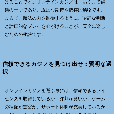
けることです。オンラインカジノは、あくまで娯
楽の一つであり、過度な期待や依存は禁物です。
まるで、魔法の力を制御するように、冷静な判断
と計画的なプレイを心がけることが、安全に楽し
むための秘訣です。
信頼できるカジノを見つけ出せ：賢明な選
択
オンラインカジノを選ぶ際には、信頼できるライ
センスを取得しているか、評判が良いか、ゲーム
の種類が豊富か、サポート体制が充実しているか