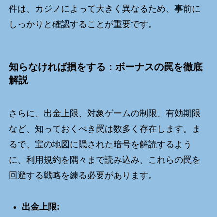
件は、カジノによって大きく異なるため、事前に
しっかりと確認することが重要です。
知らなければ損をする：ボーナスの罠を徹底
解説
さらに、出金上限、対象ゲームの制限、有効期限
など、知っておくべき罠は数多く存在します。ま
るで、宝の地図に隠された暗号を解読するよう
に、利用規約を隅々まで読み込み、これらの罠を
回避する戦略を練る必要があります。
出金上限
: