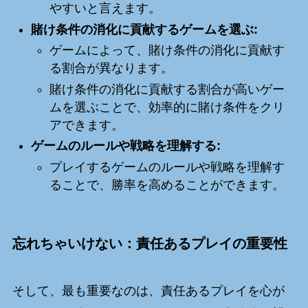
やすいと言えます。
賭け条件の消化に貢献するゲームを選ぶ
:
ゲームによって、賭け条件の消化に貢献す
る割合が異なります。
賭け条件の消化に貢献する割合が高いゲー
ムを選ぶことで、効率的に賭け条件をクリ
アできます。
ゲームのルールや戦略を理解する
:
プレイするゲームのルールや戦略を理解す
ることで、勝率を高めることができます。
忘れちゃいけない：責任あるプレイの重要性
そして、最も重要なのは、責任あるプレイを心が