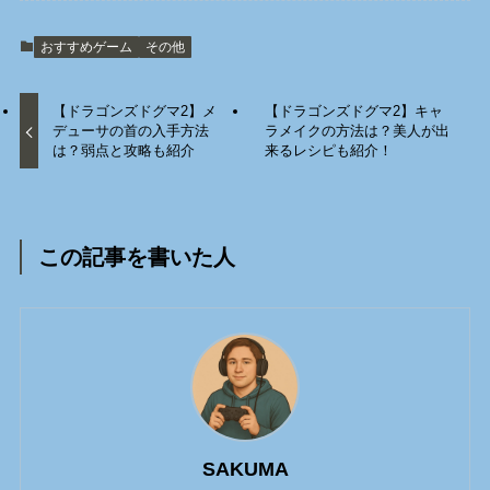
おすすめゲーム
その他
【ドラゴンズドグマ2】メ
【ドラゴンズドグマ2】キャ
デューサの首の入手方法
ラメイクの方法は？美人が出
は？弱点と攻略も紹介
来るレシピも紹介！
この記事を書いた人
SAKUMA