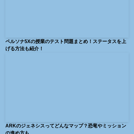
ペルソナ5Xの授業のテスト問題まとめ！ステータスを上
げる方法も紹介！
ARKのジェネシスってどんなマップ？恐竜やミッション
の進め方も