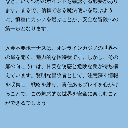
など、いくつかのポイントを確認する必要があり
ます。まるで、信頼できる魔法使いを選ぶよう
に、慎重にカジノを選ぶことが、安全な冒険への
第一歩となります。
入金不要ボーナスは、オンラインカジノの世界へ
の扉を開く、魅力的な招待状です。しかし、その
扉の向こうには、甘美な誘惑と危険な罠が待ち構
えています。賢明な冒険者として、注意深く情報
を収集し、戦略を練り、責任あるプレイを心がけ
ることで、この魅惑的な世界を安全に楽しむこと
ができるでしょう。