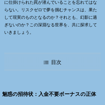
に仕掛けられた罠が潜んでいることを忘れてはな
らない。リスクゼロで夢を掴むチャンスは、果た
して現実のものとなるのか？それとも、幻影に過
ぎないのか？この深淵なる世界を、共に探求して
いきましょう。
目次
魅惑の招待状：入金不要ボーナスの正体