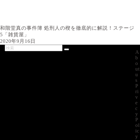
和階堂真の事件簿 処刑人の楔を徹底的に解説！ステージ
5「雑貨屋」
2020年9月16日
A
最新記事
b
o
ut
u
s
P
ri
v
e
c
y
P
ol
ic
y