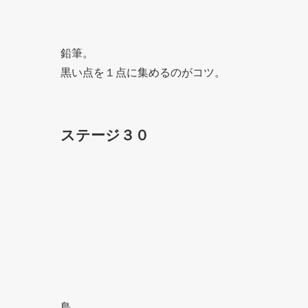
鉛筆。
黒い点を１点に集めるのがコツ。
ステージ３０
鳥。