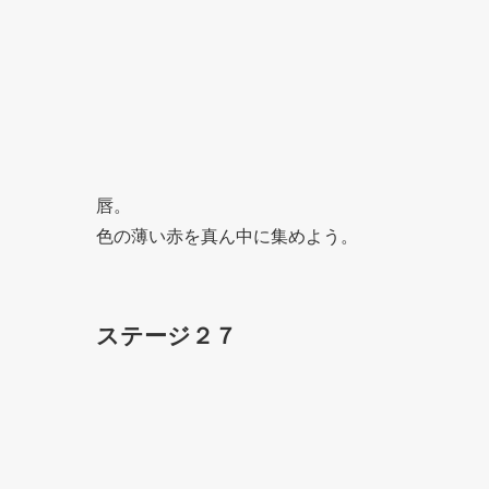
唇。
色の薄い赤を真ん中に集めよう。
ステージ２７