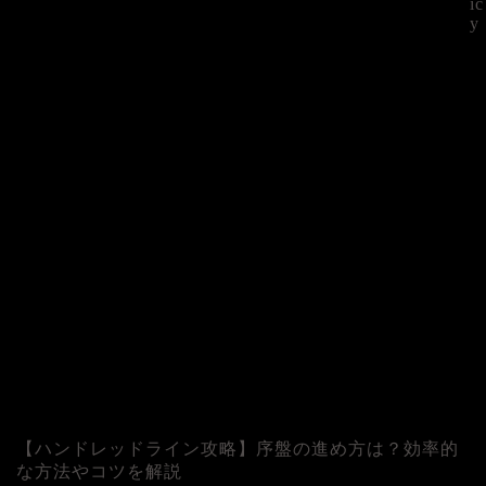
ic
y
©
【ハンドレッドライン攻略】序盤の進め方は？効率的
な方法やコツを解説