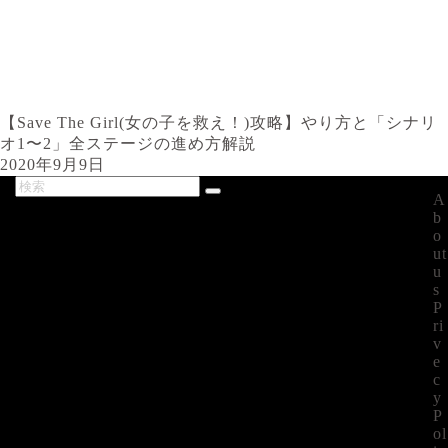
【Save The Girl(女の子を救え！)攻略】やり方と「シナリ
オ1〜2」全ステージの進め方解説
2020年9月9日
A
最新記事
b
o
ut
u
s
P
ri
v
e
c
y
P
ol