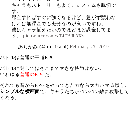
キャラもストーリーもよく、システムも親切で
す。
課金すればすぐに強くなるけど、急がず競わな
ければ無課金でも充分なのが良いですね。
僕はキャラ揃えたいのでほどほど課金してま
す。
pic.twitter.com/xT4CSJb3Kv
— あちかみ (@archikami)
February 25, 2019
バトルは普通の王道RPG
バトルに関してはそこまで大きな特徴はない。
いわゆる
普通のRPG
だ。
それでも昔からRPGをやってきた方なら大方ハマる思う。
シンプルな横画面
で、キャラたちがバンバン敵に攻撃して
くれる。