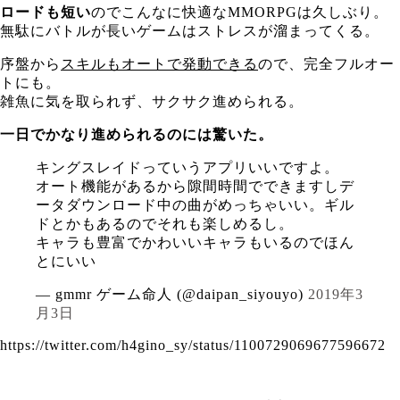
ロードも短い
のでこんなに快適なMMORPGは久しぶり。
無駄にバトルが長いゲームはストレスが溜まってくる。
序盤から
スキルもオートで発動できる
ので、完全フルオー
トにも。
雑魚に気を取られず、サクサク進められる。
一日でかなり進められるのには驚いた。
キングスレイドっていうアプリいいですよ。
オート機能があるから隙間時間でできますしデ
ータダウンロード中の曲がめっちゃいい。ギル
ドとかもあるのでそれも楽しめるし。
キャラも豊富でかわいいキャラもいるのでほん
とにいい
— gmmr ゲーム命人 (@daipan_siyouyo)
2019年3
月3日
https://twitter.com/h4gino_sy/status/1100729069677596672