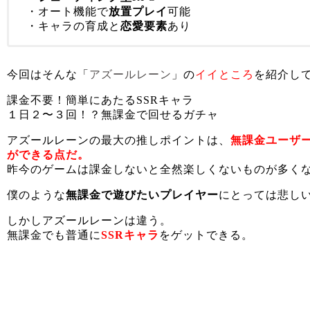
・オート機能で
放置プレイ
可能
・キャラの育成と
恋愛要素
あり
今回はそんな「
アズールレーン
」の
イイところ
を紹介し
課金不要！簡単にあたるSSRキャラ
１日２〜３回！？無課金で回せるガチャ
アズールレーンの最大の推しポイントは、
無課金ユーザ
ができる点だ。
昨今のゲームは課金しないと全然楽しくないものが多く
僕のような
無課金で遊びたいプレイヤー
にとっては悲し
しかしアズールレーンは違う。
無課金でも普通に
SSRキャラ
をゲットできる。