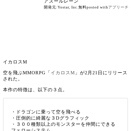
アズールレーン
開発元:
Yostar, Inc.
無料
posted with
アプリーチ
イカロスM
空を飛ぶMMORPG「
イカロスM
」が2月21日にリリース
された。
本作の特徴は、以下の３点。
・ドラゴンに乗って空を飛べる
・圧倒的に綺麗な３Dグラフィック
・３００種類以上のモンスターを仲間にできる
フェローシステム