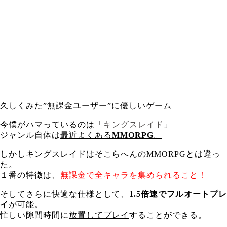
久しくみた”無課金ユーザー”に優しいゲーム
今僕がハマっているのは「
キングスレイド
」
ジャンル自体は
最近よくある
MMORPG
。
しかしキングスレイドはそこらへんのMMORPGとは違っ
た。
１番の特徴は、
無課金で全キャラを集められること！
そしてさらに快適な仕様として、
1.5倍速でフルオートプレ
イ
が可能。
忙しい隙間時間に
放置してプレイ
することができる。