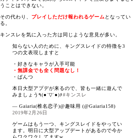
うことはできない。
その代わり、
プレイしただけ報われるゲーム
となってい
る。
キンスレを気に入った方は同じような意見が多い。
知らない人のために、キングスレイドの特徴を3
つの文表現しますと
・好きなキャラが入手可能
・無課金でも全く問題なし！
・ぱんつ
本日大型アプデが来るので、皆も一緒に遊んで
みましょう٩(●˙▽˙●)۶
#キンスレ
— Gaiaria(椎名恋子)@趣味用 (@Gaiaria158)
2019年2月26日
ゲームはもう一つ、キングスレイドをやってい
ます。明日に大型アップデートがあるので今か
らワクワクしてますw