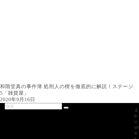
和階堂真の事件簿 処刑人の楔を徹底的に解説！ステージ
5「雑貨屋」
2020年9月16日
A
最新記事
b
o
ut
u
s