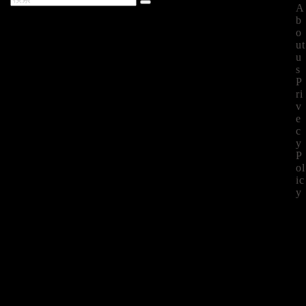
A
最新記事
b
o
ut
u
s
P
ri
v
e
c
y
P
ol
ic
y
©