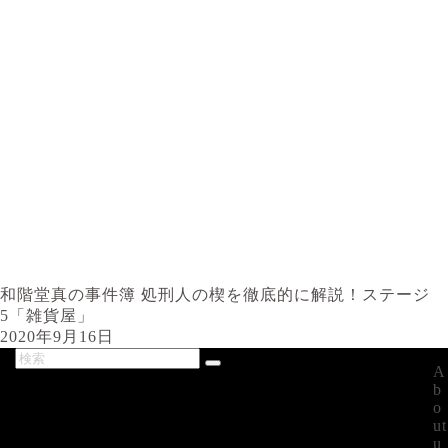
和階堂真の事件簿 処刑人の楔を徹底的に解説！ステージ
5「雑貨屋」
2020年9月16日
A
最新記事
b
o
ut
u