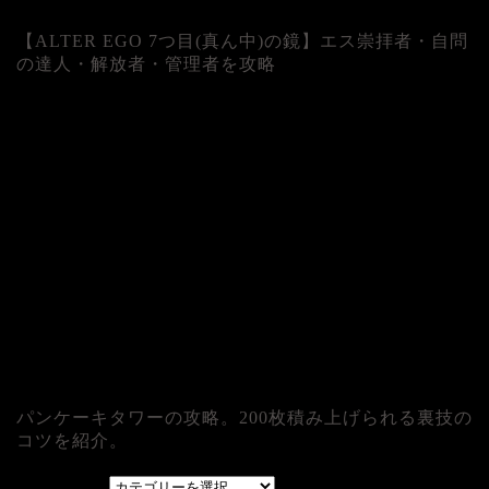
【ALTER EGO 7つ目(真ん中)の鏡】エス崇拝者・自問
の達人・解放者・管理者を攻略
パンケーキタワーの攻略。200枚積み上げられる裏技の
コツを紹介。
カテゴリー
カテゴリー