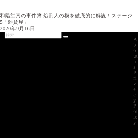
和階堂真の事件簿 処刑人の楔を徹底的に解説！ステージ
5「雑貨屋」
2020年9月16日
A
最新記事
b
o
ut
u
s
P
ri
v
e
c
y
P
ol
ic
y
©