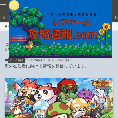
ゲーム紹介
おすすめゲーム
放置ゲーム
オンライン対戦ゲーム
ミ
ホーム
ゲーム紹介
【キノコ伝説】攻略を紹介！どん
2026
3/04
なゲームなの？オススメ職業も！
2025年3月13日
2026年3月4日
ゲーム紹介
海外在住者に向けて情報を発信しています。