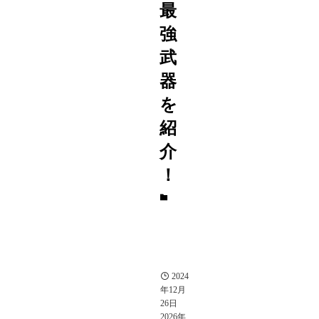
最
強
武
器
を
紹
介
！
ド
ラ
ゴ
ン
ズ
ド
グ
マ
2024
年12月
26日
2026年