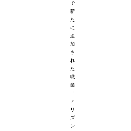
で
新
た
に
追
加
さ
れ
た
職
業
「
ア
リ
ズ
ン