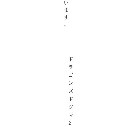
い
ま
す
。
ド
ラ
ゴ
ン
ズ
ド
グ
マ
2