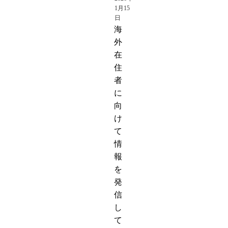
1月15
日
海
外
在
住
者
に
向
け
て
情
報
を
発
信
し
て