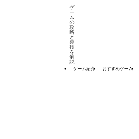
ゲ
ー
ム
の
攻
略
と
裏
技
を
解
説
ゲーム紹介
おすすめゲーム