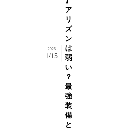
】
ア
リ
ズ
ン
は
2026
1/15
弱
い
？
最
強
装
備
と