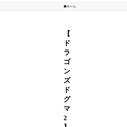
ホーム
ドラゴンズドグマ
【
ド
ラ
ゴ
ン
ズ
ド
グ
マ
2