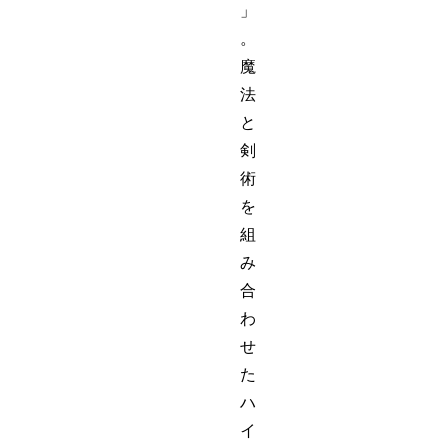
」
。
魔
法
と
剣
術
を
組
み
合
わ
せ
た
ハ
イ