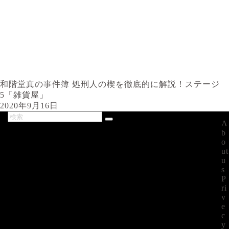
和階堂真の事件簿 処刑人の楔を徹底的に解説！ステージ
5「雑貨屋」
2020年9月16日
A
最新記事
b
o
ut
u
s
P
ri
v
e
c
y