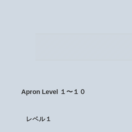
Apron Level １〜１０
レベル１