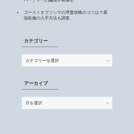
ゴーストオブツシマの序盤攻略のコツは？最
強装備の入手方法も調査
カテゴリー
カ
テ
ゴ
リ
アーカイブ
ー
ア
ー
カ
イ
ブ