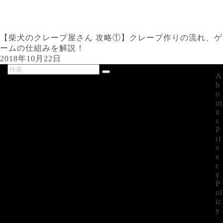
【柴犬のクレープ屋さん 攻略①】クレープ作りの流れ、ゲ
ームの仕組みを解説！
2018年10月22日
A
最新記事
b
o
ut
u
s
P
ri
v
e
c
y
P
ol
ic
y