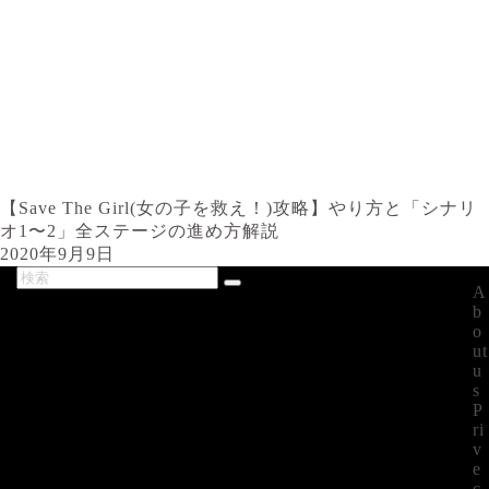
【Save The Girl(女の子を救え！)攻略】やり方と「シナリ
オ1〜2」全ステージの進め方解説
2020年9月9日
A
最新記事
b
o
ut
u
s
P
ri
v
e
c