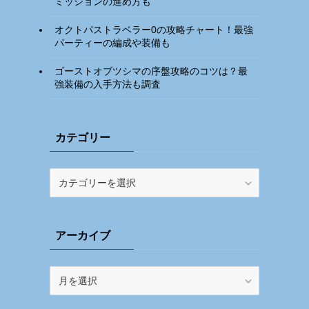
ミッションの進め方も
オクトパストラベラー0の攻略チャート！最強
パーティーの編成や装備も
ゴーストオブツシマの序盤攻略のコツは？最
強装備の入手方法も調査
カテゴリー
カ
テ
ゴ
リ
アーカイブ
ー
ア
ー
カ