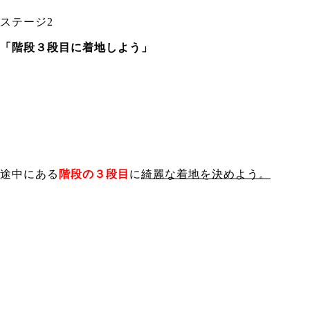
ステージ2
「階段３段目に着地しよう」
途中にある
階段の３段目
に
綺麗な着地を決めよう。