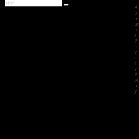
A
最新記事
b
o
ut
u
s
P
ri
v
e
c
y
P
ol
ic
y
©