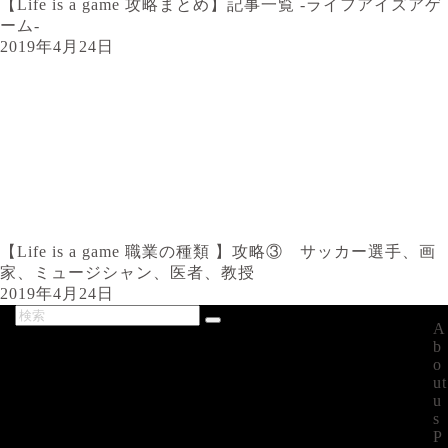
【Life is a game 攻略まとめ】記事一覧 -ライフアイズアゲ
ーム-
2019年4月24日
【Life is a game 職業の種類 】攻略③ サッカー選手、画
家、ミュージシャン、医者、教授
2019年4月24日
A
最新記事
b
o
ut
u
s
P