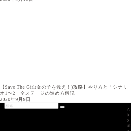
【Save The Girl(女の子を救え！)攻略】やり方と「シナリ
オ1〜2」全ステージの進め方解説
2020年9月9日
A
最新記事
b
o
ut
u