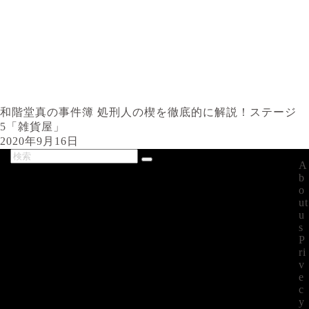
和階堂真の事件簿 処刑人の楔を徹底的に解説！ステージ
5「雑貨屋」
2020年9月16日
A
最新記事
b
o
ut
u
s
P
ri
v
e
c
y