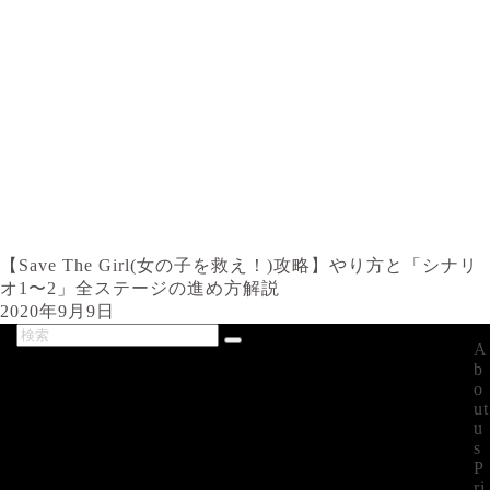
【Save The Girl(女の子を救え！)攻略】やり方と「シナリ
オ1〜2」全ステージの進め方解説
2020年9月9日
A
最新記事
b
o
ut
u
s
P
ri