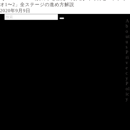
オ1〜2」全ステージの進め方解説
2020年9月9日
A
最新記事
b
o
ut
u
s
P
ri
v
e
c
y
P
ol
ic
y
©