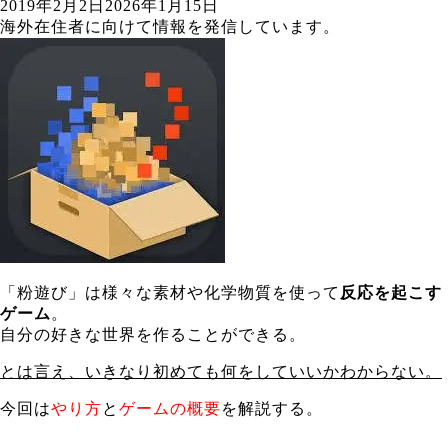
2019年2月2日
2026年1月15日
海外在住者に向けて情報を発信しています。
「粉遊び」は様々な素材や化学物質を使って
反応を起こす
ゲーム
。
自分の好きな世界を作ることができる。
とは言え、いきなり初めても何をしていいかわからない。
今回は
やり方
と
ゲームの概要
を解説する。