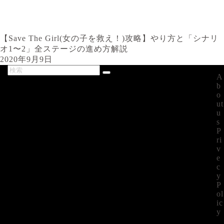
【Save The Girl(女の子を救え！)攻略】やり方と「シナリ
オ1〜2」全ステージの進め方解説
2020年9月9日
A
最新記事
b
o
ut
u
s
P
ri
v
e
c
y
P
ol
ic
y