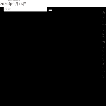
2020年9月16日
A
最新記事
b
o
ut
u
s
P
ri
v
e
c
y
P
ol
ic
y
©