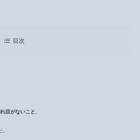
目次
割れ目がないこと
。
だ。