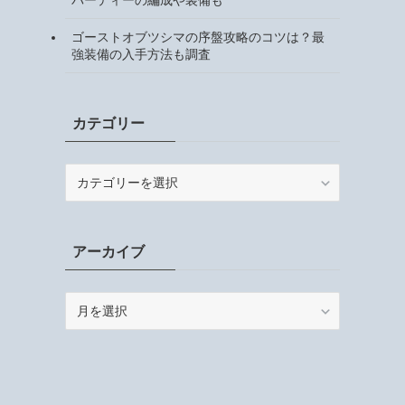
ゴーストオブツシマの序盤攻略のコツは？最
強装備の入手方法も調査
カテゴリー
カ
テ
ゴ
リ
アーカイブ
ー
ア
ー
カ
イ
ブ