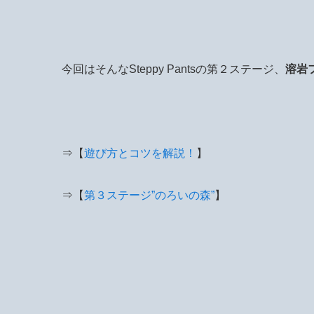
今回はそんなSteppy Pantsの第２ステージ、
溶岩
⇒【
遊び方とコツを解説！
】
⇒【
第３ステージ”のろいの森”
】