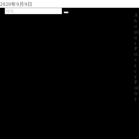
2020年9月9日
A
最新記事
b
o
ut
u
s
P
ri
v
e
c
y
P
ol
ic
y
©