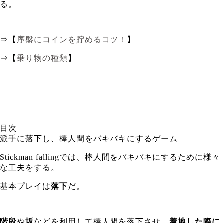
る。
⇒【
序盤にコインを貯めるコツ！
】
⇒【
乗り物の種類
】
目次
派手に落下し、棒人間をバキバキにするゲーム
Stickman fallingでは、棒人間をバキバキにするために様々
な工夫をする。
基本プレイは
落下
だ。
階段
や
坂
などを利用して棒人間を落下させ、
着地した際に