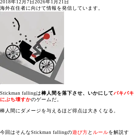
2018年12月7日
2026年1月21日
海外在住者に向けて情報を発信しています。
Stickman fallingは
棒人間を落下させ、いかにして
バキバキ
にぶち壊すか
のゲームだ。
棒人間にダメージを与えるほど得点は大きくなる。
今回はそんなStickman fallingの
遊び方
と
ルール
を解説す