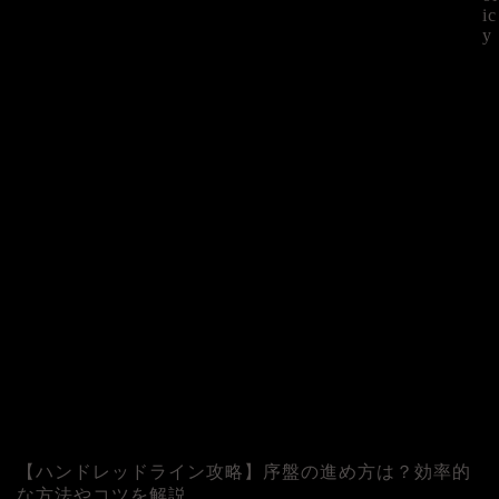
ic
y
©
【ハンドレッドライン攻略】序盤の進め方は？効率的
な方法やコツを解説