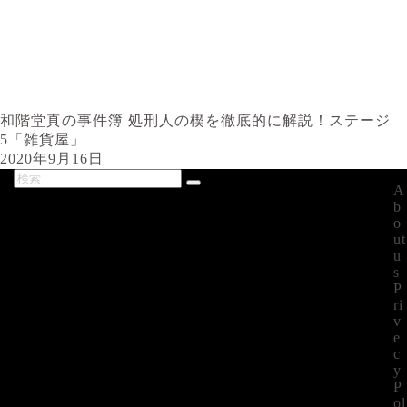
和階堂真の事件簿 処刑人の楔を徹底的に解説！ステージ
5「雑貨屋」
2020年9月16日
A
最新記事
b
o
ut
u
s
P
ri
v
e
c
y
P
ol