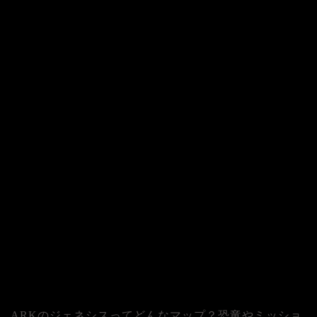
ARKのジェネシスってどんなマップ？恐竜やミッショ