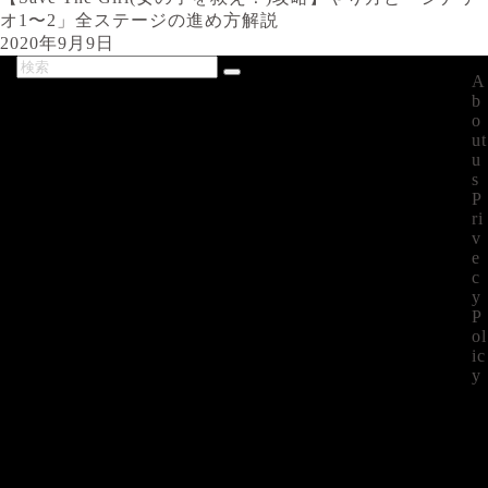
オ1〜2」全ステージの進め方解説
2020年9月9日
A
最新記事
b
o
ut
u
s
P
ri
v
e
c
y
P
ol
ic
y
©