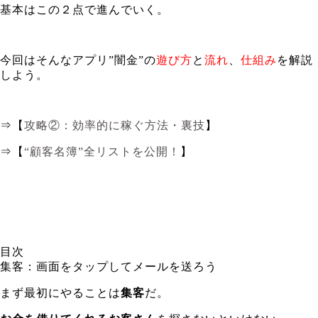
基本はこの２点で進んでいく。
今回はそんなアプリ”闇金”の
遊び方
と
流れ
、
仕組み
を解説
しよう。
⇒【
攻略②：効率的に稼ぐ方法・裏技
】
⇒【
“顧客名簿”全リストを公開！
】
目次
集客：画面をタップしてメールを送ろう
まず最初にやることは
集客
だ。