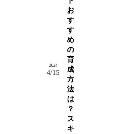
ド
お
す
す
め
の
育
2024
成
4/15
方
法
は
？
ス
キ