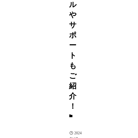
ル
や
サ
ポ
ー
ト
も
ご
紹
介
！
ブ
ロ
グ
2024