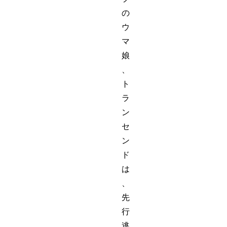
の
ウ
マ
娘
、
ト
ラ
ン
セ
ン
ド
は
、
先
行
逃