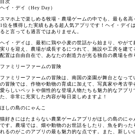
目次
ヘイ・デイ（Hey Day）
スマホ上で楽しめる牧場・農場ゲームの中でも、最も名高く
1位を獲得した実績もある超人気アプリです！ヘイ・デイ
ると言っても過言ではありません。
ヘイ・デイは、最初に鶏や小麦の世話から始まり、やがて
実りを迎え、農場が成長するにつれて、施設や工房を建て
配置は自由自在で、あなたの創造力が光る独自の農場を作
ファミリーファームの冒険
ファミリーファームの冒険は、南国の楽園が舞台となって
の冒険では、作物や動物の育成に加えて、写真家や考古学
愛らしいペットや個性的な登場人物たちも魅力的なアプリ
た、非常に充実した内容が毎日楽しめますよ！
ほしの島のにゃんこ
猫好きにはたまらない農業ゲームアプリがほしの島のにゃ
です。農場では、畑や動物のお世話をしたり、魚を釣った
れるのがこのアプリの最も魅力的な点です。また、新しい