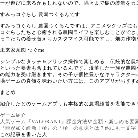
ーが遊びに来るかもしれないので、隅々まで島の装飾をカ
すみっコぐらし 農園つくるんです
すみっコぐらし 農園つくるんですは、アニメやグッズに
コぐらしたちと心癒される農園ライフを楽しむことができ
っコたちの着せ替えもカスタマイズ可能ですし、畑の作物
未来家系図 つぐme
シンプルなタッチ＆フリック操作で楽しめる、伝統的な農
といった要素も含まれているんです。没落した一族が農園
の能力を受け継ぎます。その子が個性豊かなキャラクター
場ゲームの真髄を味わいたい方には、このアプリがおすす
まとめ
紹介したどのゲームアプリも本格的な農場経営を堪能でき
ゲーム紹介
人気ゲーム『VALORANT』課金方法や金額・楽しめる要
『龍が如く維新！極』の「極」の意味とは？他にも一文
この記事を書いた人