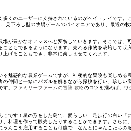
多くのユーザーに支持されているのがヘイ・デイです。この
は、見下ろし型の牧場ゲームのパイオニアであり、最近の牧
農場が豊かなオアシスへと変貌していきます。そこでは、
ることもできるようになります。売れる作物を栽培して収
り上げることもでき、非常に楽しませてくれます。
いる魅惑的な農業ゲームですが、神秘的な冒険も楽しめる
者の仲間と一緒にパズルを解きながら探検を行い、珍しい
です。
ファミリーファームの冒険 攻略
のコツを掴めば、ワ
んこです！星の形をした島で、愛らしい二足歩行の白い「
り、料理を作って販売したりすることができます。さらに
にゃんこを雇用することも可能で、なんとにゃんこたちの