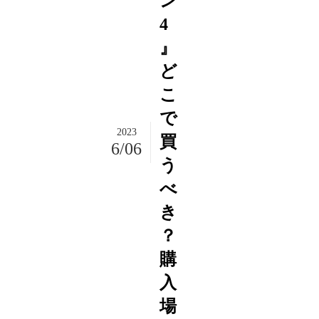
ン
4
』
ど
こ
で
2023
買
6/06
う
べ
き
？
購
入
場