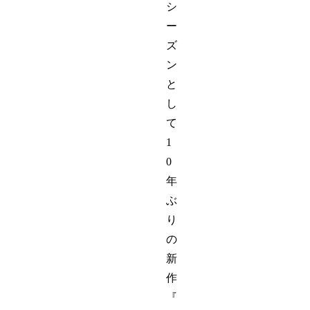
シ
ー
ズ
ン
と
し
て
1
0
年
ぶ
り
の
新
作
『