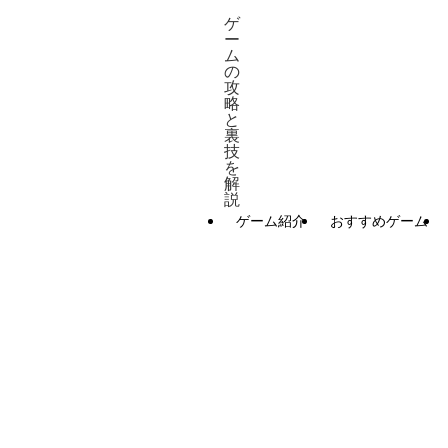
ゲ
ー
ム
の
攻
略
と
裏
技
を
解
説
ゲーム紹介
おすすめゲーム