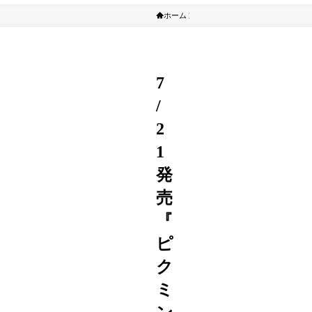
ホーム
ゲーム紹介
7
/
2
1
発
売
『
ピ
ク
ミ