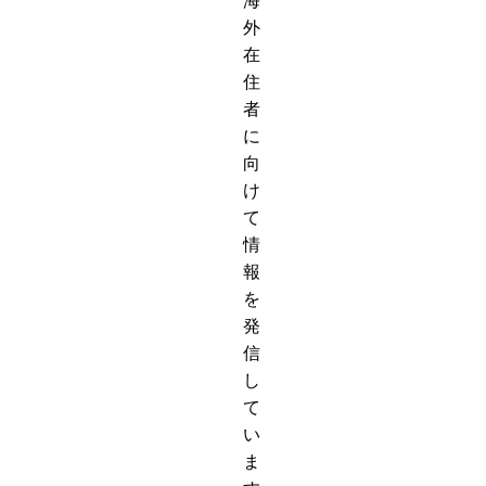
海
外
在
住
者
に
向
け
て
情
報
を
発
信
し
て
い
ま