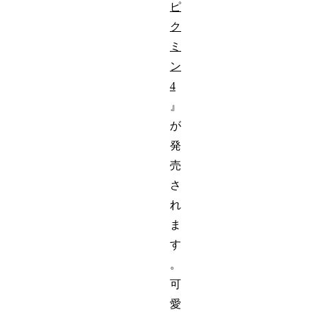
ピ
ク
ミ
ン
4
』
が
発
売
さ
れ
ま
す
。
可
愛