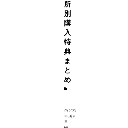
所
別
購
入
特
典
ま
と
め
ゲ
ー
ム
紹
介
2023
年6月9
日