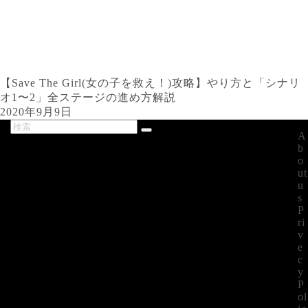
【Save The Girl(女の子を救え！)攻略】やり方と「シナリ
オ1〜2」全ステージの進め方解説
2020年9月9日
A
最新記事
b
o
ut
u
s
P
ri
v
e
c
y
P
ol