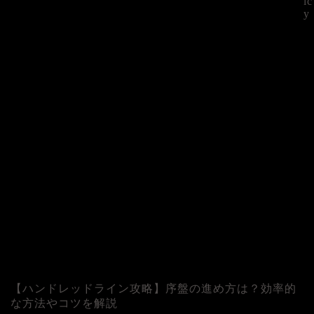
ic
y
©
【ハンドレッドライン攻略】序盤の進め方は？効率的
な方法やコツを解説