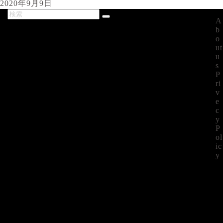
2020年9月9日
A
最新記事
b
o
ut
u
s
P
ri
v
e
c
y
P
ol
ic
y
©