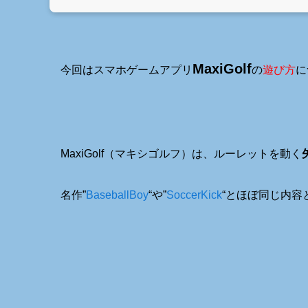
MaxiGolf
今回はスマホゲームアプリ
の
遊び方
に
MaxiGolf（マキシゴルフ）は、ルーレットを動く
名作”
BaseballBoy
“や”
SoccerKick
“とほぼ同じ内容