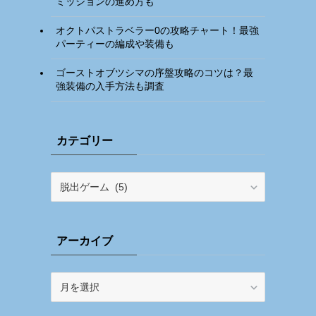
ミッションの進め方も
オクトパストラベラー0の攻略チャート！最強
パーティーの編成や装備も
ゴーストオブツシマの序盤攻略のコツは？最
強装備の入手方法も調査
カテゴリー
カ
テ
ゴ
リ
アーカイブ
ー
ア
ー
カ