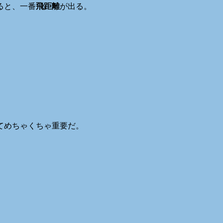
ると、一番
飛距離
が出る。
てめちゃくちゃ重要だ。