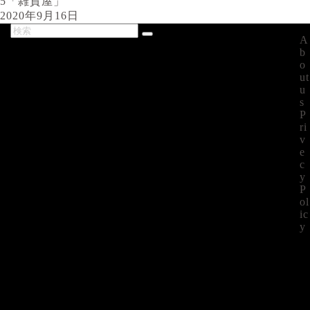
5「雑貨屋」
2020年9月16日
A
最新記事
b
o
ut
u
s
P
ri
v
e
c
y
P
ol
ic
y
©