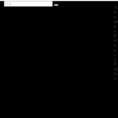
A
最新記事
b
o
ut
u
s
P
ri
v
e
c
y
P
ol
ic
y
©