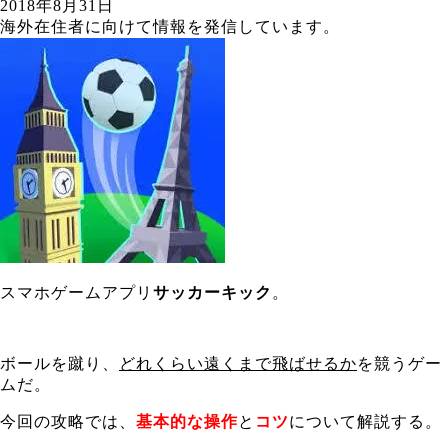
2018年8月31日
海外在住者に向けて情報を発信しています。
スマホゲームアプリ
サッカーキック
。
ボールを蹴り、
どれくらい遠くまで飛ばせるか
を競うゲー
ムだ。
今回の攻略では、
基本的な操作
と
コツ
について解説する。