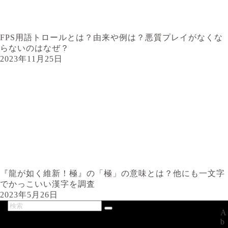
FPS用語トロールとは？由来や例は？悪質プレイがなくな
らないのはなぜ？
2023年11月25日
『龍が如く維新！極』の「極」の意味とは？他にも一文字
でかっこいい漢字を調査
2023年5月26日
A
最新記事
b