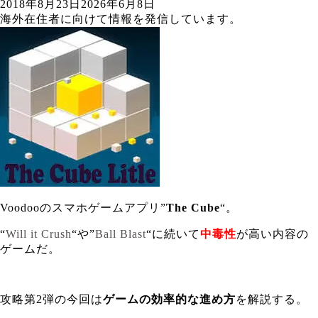
2018年8月23日
2026年6月8日
海外在住者に向けて情報を発信しています。
Voodooのスマホゲームアプリ”
The Cube
“。
“
Will it Crush
“や”
Ball Blast
“に続いて
中毒性
が高い内容の
ゲームだ。
攻略第2弾の今回は
ゲームの効率的な進め方
を解説する。