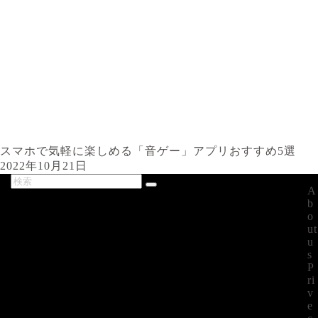
スマホで気軽に楽しめる「音ゲー」アプリおすすめ5選
2022年10月21日
A
最新記事
b
o
ut
u
s
P
ri
v
e