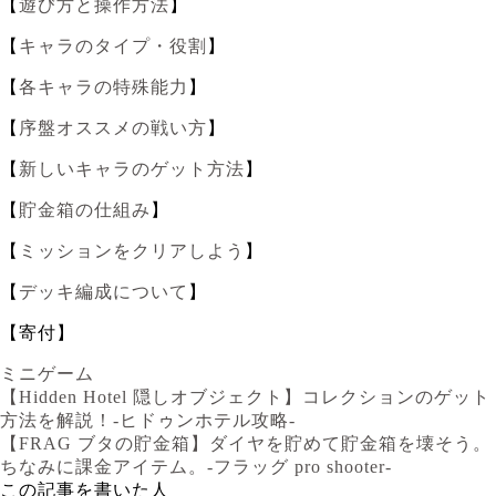
【
遊び方と操作方法
】
【
キャラのタイプ・役割
】
【
各キャラの特殊能力
】
【
序盤オススメの戦い方
】
【
新しいキャラのゲット方法
】
【
貯金箱の仕組み
】
【
ミッションをクリアしよう
】
【
デッキ編成について
】
【寄付】
ミニゲーム
【Hidden Hotel 隠しオブジェクト】コレクションのゲット
方法を解説！-ヒドゥンホテル攻略-
【FRAG ブタの貯金箱】ダイヤを貯めて貯金箱を壊そう。
ちなみに課金アイテム。-フラッグ pro shooter-
この記事を書いた人