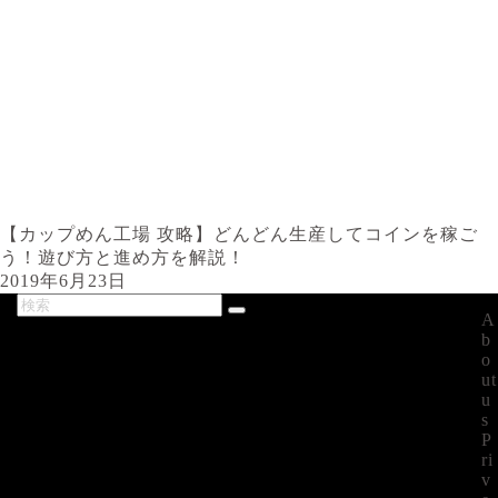
【カップめん工場 攻略】どんどん生産してコインを稼ご
う！遊び方と進め方を解説！
2019年6月23日
A
最新記事
b
o
ut
u
s
P
ri
v