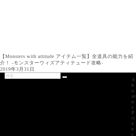
【Monsters with attitude アイテム一覧】全道具の能力を紹
介！ -モンスターウィズアティテュード攻略-
2019年3月31日
A
最新記事
b
o
ut
u
s
P
ri
v
e
c