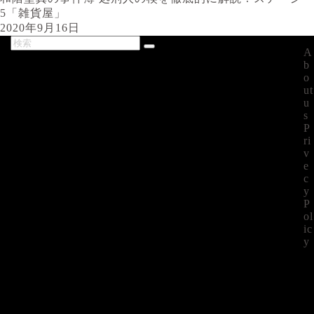
5「雑貨屋」
2020年9月16日
A
最新記事
b
o
ut
u
s
P
ri
v
e
c
y
P
ol
ic
y
©